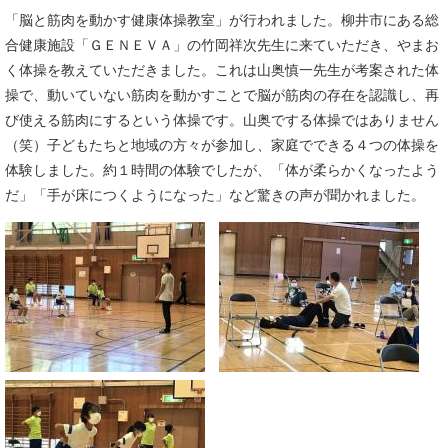
「脳と筋肉を動かす健康体操教室」が行われました。柳井市にある総
合健康施設「ＧＥＮＥＶＡ」の竹岡祥次先生に来ていただき、やまお
く体操を教えていただきました。これは山奥慎一先生が考案された体
操で、動いていない筋肉を動かすことで脳が筋肉の存在を認識し、再
び使える筋肉にするという体操です。山奥でする体操ではありません
（笑）子どもたちと地域の方々が参加し、家庭でできる４つの体操を
体験しました。約１時間の体験でしたが、「体が柔らかくなったよう
だ」「手が床につくようになった」など驚きの声が聞かれました。