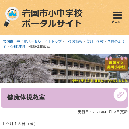
ペ
メ
ー
ニ
ジ
ュ
の
ー
先
を
頭
飛
で
ば
岩国市小中学校ポータルサイトトップ
>
小学校情報
>
美川小学校
>
学校のよう
す
し
す
>
令和3年度
>
健康体操教室
。
て
本
文
へ
本
健康体操教室
文
更新日：2021年10月18日更新
１０月１５日（金）