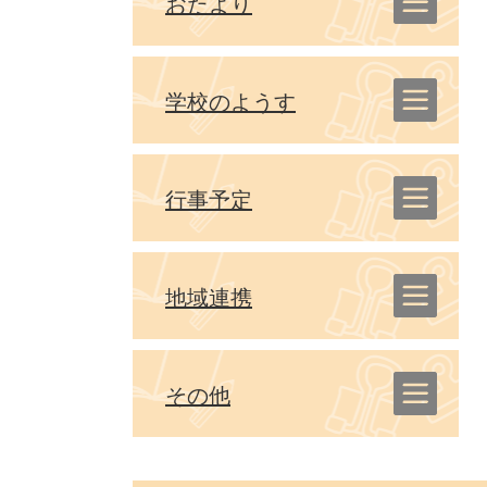
おたより
学校のようす
行事予定
地域連携
その他