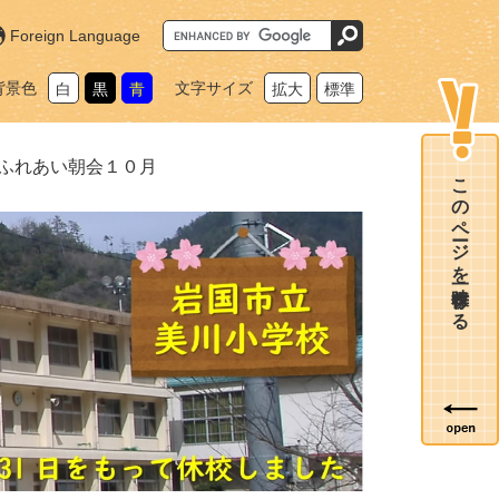
G
Foreign Language
o
o
g
背景色
文字サイズ
白
黒
青
拡大
標準
l
e
カ
ス
タ
ふれあい朝会１０月
ム
このページを一時保存する
検
索