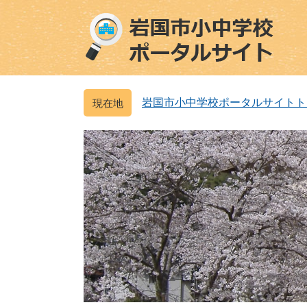
ペ
メ
ー
ニ
ジ
ュ
の
ー
先
を
頭
飛
岩国市小中学校ポータルサイトト
で
ば
す
し
。
て
本
文
へ