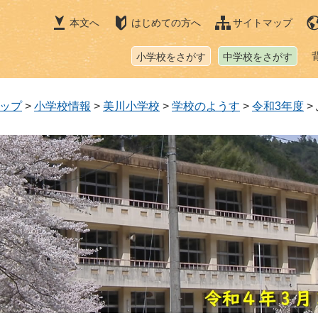
本文へ
はじめての方へ
サイトマップ
小学校をさがす
中学校をさがす
ップ
>
小学校情報
>
美川小学校
>
学校のようす
>
令和3年度
>