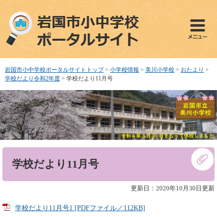
ペ
メ
ー
ニ
ジ
ュ
の
ー
先
を
頭
飛
で
ば
岩国市小中学校ポータルサイトトップ
>
小学校情報
>
美川小学校
>
おたより
>
す
し
学校だより令和2年度
>
学校だより11月号
。
て
本
文
へ
本
学校だより11月号
文
更新日：2020年10月30日更新
学校だより11月号1 [PDFファイル／112KB]