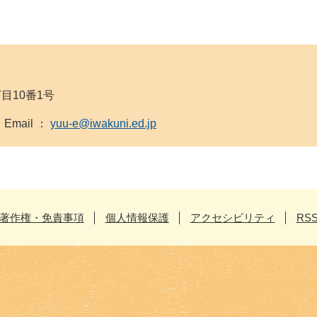
丁目10番1号
9 Email ：
yuu-e@iwakuni.ed.jp
著作権・免責事項
個人情報保護
アクセシビリティ
RS