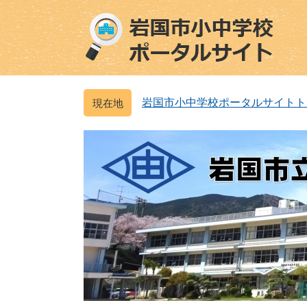
ペ
メ
ー
ニ
ジ
ュ
の
ー
先
を
頭
飛
岩国市小中学校ポータルサイトト
で
ば
す
し
。
て
本
文
へ