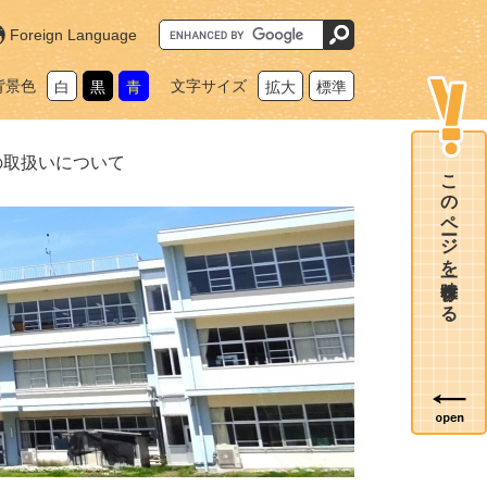
G
Foreign Language
o
o
g
背景色
文字サイズ
白
黒
青
拡大
標準
l
e
カ
ス
タ
の取扱いについて
ム
このページを一時保存する
検
索