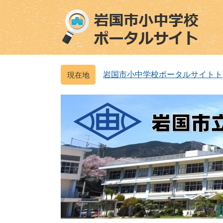
ペ
メ
ー
ニ
ジ
ュ
の
ー
先
を
頭
飛
岩国市小中学校ポータルサイトト
で
ば
す
し
。
て
本
文
へ