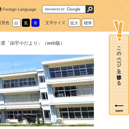
G
Foreign Language
o
o
g
背景色
文字サイズ
白
黒
青
拡大
標準
l
e
カ
ス
タ
度「由宇小だより」（web版）
ム
このページを一時保存する
検
索