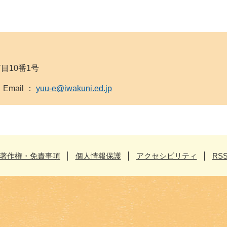
丁目10番1号
9 Email ：
yuu-e@iwakuni.ed.jp
著作権・免責事項
個人情報保護
アクセシビリティ
RS