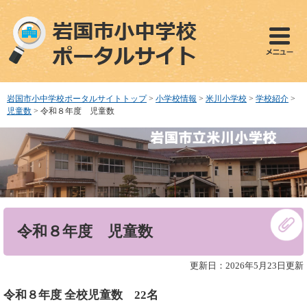
ペ
メ
ー
ニ
ジ
ュ
の
ー
先
を
頭
飛
で
ば
岩国市小中学校ポータルサイトトップ
>
小学校情報
>
米川小学校
>
学校紹介
>
す
し
児童数
>
令和８年度 児童数
。
て
本
文
へ
本
令和８年度 児童数
文
更新日：2026年5月23日更新
令和８年度 全校児童数 22名