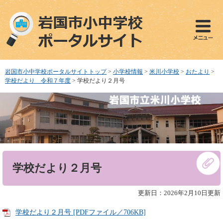
ペ
メ
ー
ニ
ジ
ュ
の
ー
先
を
頭
飛
で
ば
岩国市小中学校ポータルサイトトップ
>
小学校情報
>
米川小学校
>
おたより
>
す
し
学校だより 令和７年度
>
学校だより２月号
。
て
本
文
へ
本
学校だより２月号
文
更新日：2026年2月10日更新
学校だより２月号 [PDFファイル／706KB]