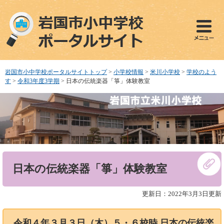
ペ
メ
ー
ニ
ジ
ュ
の
ー
先
を
頭
飛
で
ば
岩国市小中学校ポータルサイトトップ
>
小学校情報
>
米川小学校
>
学校のよう
す
し
す
>
令和3年度3学期
>
日本の伝統楽器「箏」体験教室
。
て
本
文
へ
本
日本の伝統楽器「箏」体験教室
文
更新日：2022年3月3日更新
令和４年３月３日（木）５・６校時 日本の伝統楽