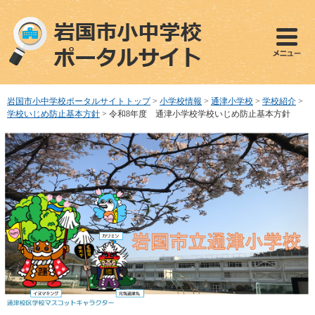
ペ
メ
ー
ニ
ジ
ュ
の
ー
先
を
頭
飛
で
ば
岩国市小中学校ポータルサイトトップ
>
小学校情報
>
通津小学校
>
学校紹介
>
す
し
学校いじめ防止基本方針
>
令和8年度 通津小学校学校いじめ防止基本方針
。
て
本
文
へ