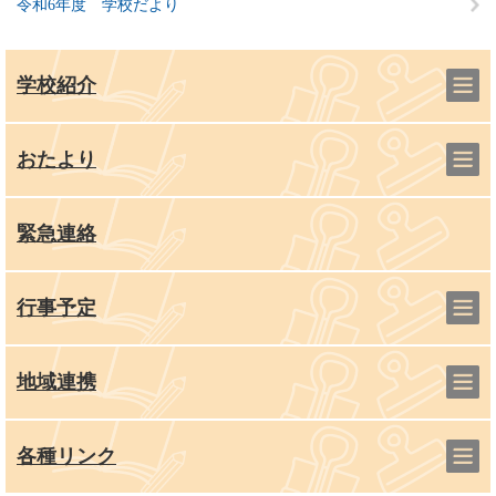
令和6年度 学校だより
学校紹介
おたより
緊急連絡
行事予定
地域連携
各種リンク