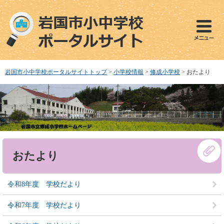
ペ
メ
ー
ニ
ジ
ュ
の
ー
先
を
頭
飛
で
ば
岩国市小中学校ポータルサイトトップ
>
小学校情報
>
修成小学校
>
おたより
す
し
。
て
本
文
へ
本
おたより
文
令和8年度 学校だより
令和7年度 学校だより