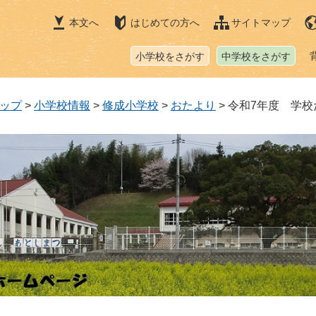
本文へ
はじめての方へ
サイトマップ
小学校をさがす
中学校をさがす
ップ
>
小学校情報
>
修成小学校
>
おたより
>
令和7年度 学校