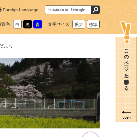
G
Foreign Language
o
o
g
背景色
文字サイズ
白
黒
青
拡大
標準
l
e
カ
ス
タ
だより
ム
このページを一時保存する
検
索