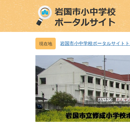
ペ
メ
ー
ニ
ジ
ュ
の
ー
先
を
頭
飛
岩国市小中学校ポータルサイトト
で
ば
す
し
。
て
本
文
へ