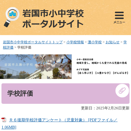
ペ
メ
ー
ニ
ジ
ュ
の
ー
先
を
頭
飛
で
ば
岩国市小中学校ポータルサイトトップ
>
小学校情報
>
灘小学校
>
お知らせ
>
学
す
し
校評価
>
学校評価
。
て
本
文
へ
本
学校評価
文
更新日：2025年2月26日更新
Ｒ６後期学校評価アンケート（児童対象） [PDFファイル／
1.06MB]