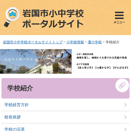
ペ
メ
ー
ニ
ジ
ュ
の
ー
先
を
頭
飛
で
ば
岩国市小中学校ポータルサイトトップ
>
小学校情報
>
灘小学校
>
学校紹介
す
し
。
て
本
文
へ
本
学校紹介
文
学校経営方針
校長挨拶
学校の沿革