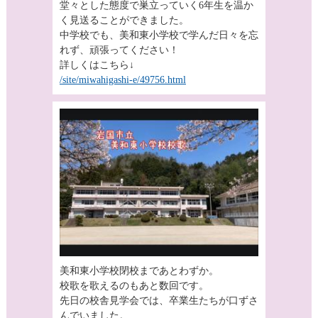
堂々とした態度で巣立っていく6年生を温か
く見送ることができました。
中学校でも、美和東小学校で学んだ日々を忘
れず、頑張ってください！
詳しくはこちら↓
/site/miwahigashi-e/49756.html
美和東小学校閉校まであとわずか。
校歌を歌えるのもあと数回です。
先日の校舎見学会では、卒業生たちが口ずさ
んでいました。