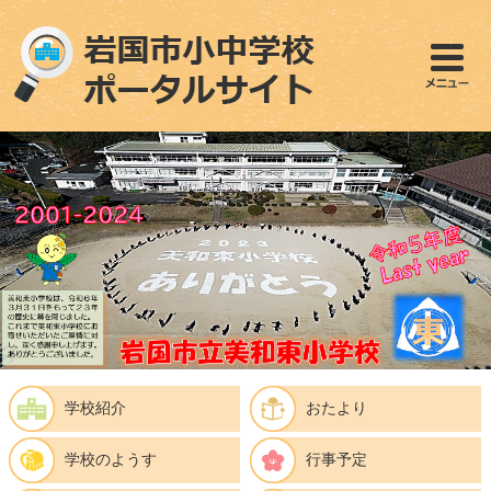
ペ
メ
ー
ニ
ジ
ュ
の
ー
先
を
頭
飛
で
ば
す
し
。
て
本
文
へ
学校紹介
おたより
学校のようす
行事予定