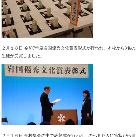
​２月１８日 令和7年度岩国優秀文化賞表彰式が行われ、本校から3名の
生徒が受賞しました。​
２月１６日 全校集会の中で表彰式が行われ、のべ６０人に賞状が伝達