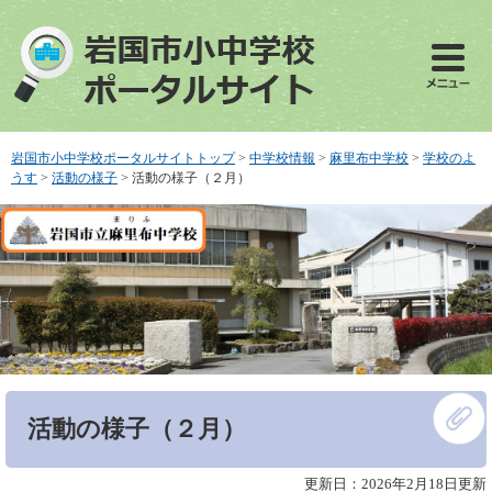
ペ
メ
ー
ニ
ジ
ュ
の
ー
先
を
頭
飛
で
ば
岩国市小中学校ポータルサイトトップ
>
中学校情報
>
麻里布中学校
>
学校のよ
す
し
うす
>
活動の様子
>
活動の様子（２月）
。
て
本
文
へ
本
活動の様子（２月）
文
更新日：2026年2月18日更新