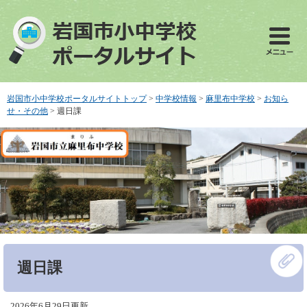
ペ
メ
ー
ニ
ジ
ュ
の
ー
先
を
頭
飛
で
ば
岩国市小中学校ポータルサイトトップ
>
中学校情報
>
麻里布中学校
>
お知ら
す
し
せ・その他
>
週日課
。
て
本
文
へ
本
週日課
文
2026年6月29日更新