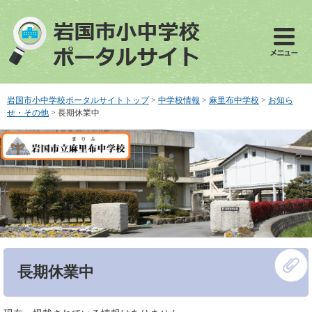
ペ
メ
ー
ニ
ジ
ュ
の
ー
先
を
頭
飛
で
ば
岩国市小中学校ポータルサイトトップ
>
中学校情報
>
麻里布中学校
>
お知ら
す
し
せ・その他
>
長期休業中
。
て
本
文
へ
本
長期休業中
文