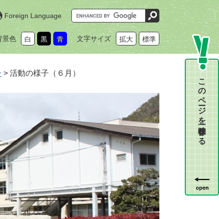
G
Foreign Language
o
o
g
背景色
文字サイズ
白
黒
青
拡大
標準
l
e
カ
ス
タ
子
>
活動の様子（６月）
ム
このページを一時保存する
検
索