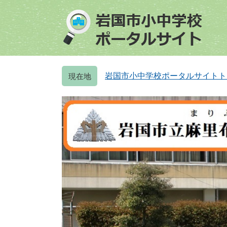
ペ
メ
ー
ニ
ジ
ュ
の
ー
先
を
頭
飛
岩国市小中学校ポータルサイトト
で
ば
す
し
。
て
本
文
へ