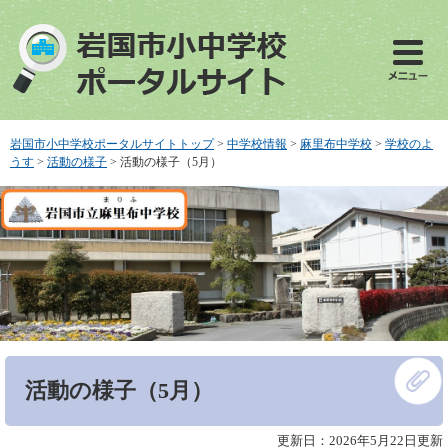
ペ
メ
ー
ニ
ジ
ュ
の
ー
先
を
頭
飛
で
ば
岩国市小中学校ポータルサイトトップ
>
中学校情報
>
麻里布中学校
>
学校のよ
す
し
うす
>
活動の様子
>
活動の様子（5月）
。
て
本
文
へ
本
活動の様子（5月）
文
更新日：2026年5月22日更新