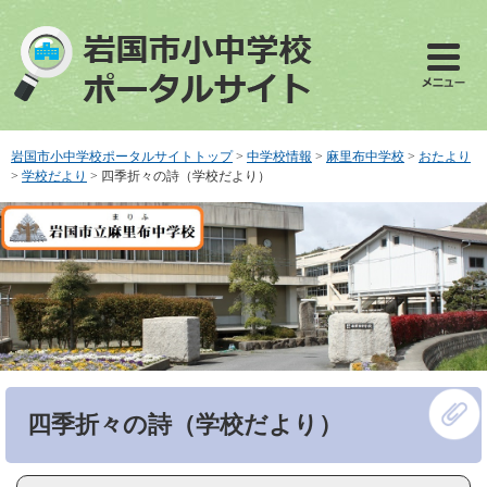
ペ
メ
ー
ニ
ジ
ュ
の
ー
先
を
頭
飛
で
ば
岩国市小中学校ポータルサイトトップ
>
中学校情報
>
麻里布中学校
>
おたより
す
し
>
学校だより
>
四季折々の詩（学校だより）
。
て
本
文
へ
本
四季折々の詩（学校だより）
文