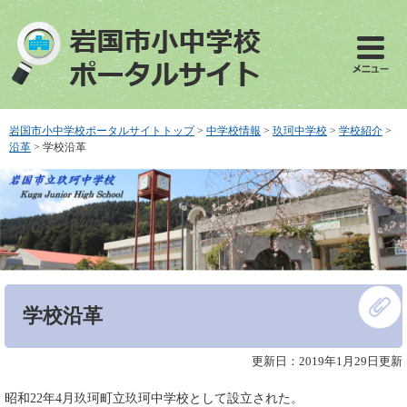
ペ
メ
ー
ニ
ジ
ュ
の
ー
先
を
頭
飛
で
ば
岩国市小中学校ポータルサイトトップ
>
中学校情報
>
玖珂中学校
>
学校紹介
>
す
し
沿革
>
学校沿革
。
て
本
文
へ
本
学校沿革
文
更新日：2019年1月29日更新
昭和22年4月玖珂町立玖珂中学校として設立された。