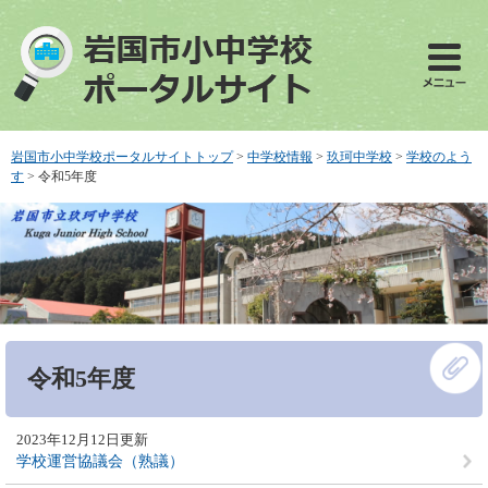
ペ
メ
ー
ニ
ジ
ュ
の
ー
先
を
頭
飛
で
ば
岩国市小中学校ポータルサイトトップ
>
中学校情報
>
玖珂中学校
>
学校のよう
す
し
す
>
令和5年度
。
て
本
文
へ
本
令和5年度
文
2023年12月12日更新
学校運営協議会（熟議）