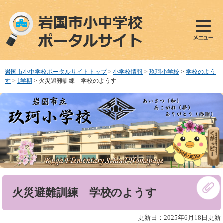
ペ
メ
ー
ニ
ジ
ュ
の
ー
先
を
頭
飛
で
ば
岩国市小中学校ポータルサイトトップ
>
小学校情報
>
玖珂小学校
>
学校のよう
す
し
す
>
1学期
>
火災避難訓練 学校のようす
。
て
本
文
へ
本
火災避難訓練 学校のようす
文
更新日：2025年6月18日更新