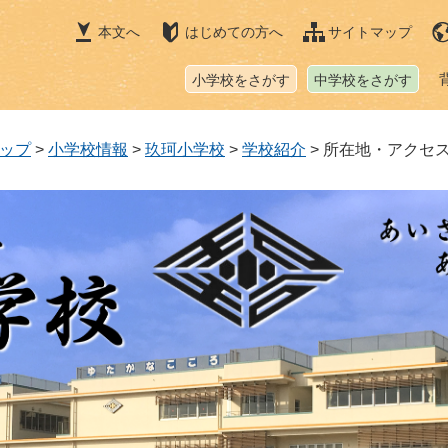
本文へ
はじめての方へ
サイトマップ
小学校をさがす
中学校をさがす
ップ
>
小学校情報
>
玖珂小学校
>
学校紹介
>
所在地・アクセ