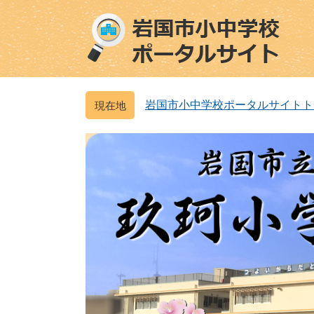
ペ
メ
ー
ニ
ジ
ュ
の
ー
先
を
頭
飛
岩国市小中学校ポータルサイトト
で
ば
す
し
。
て
本
文
へ