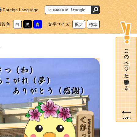
G
Foreign Language
o
o
g
背景色
文字サイズ
白
黒
青
拡大
標準
l
e
カ
ス
タ
ス
ム
このページを一時保存する
検
索