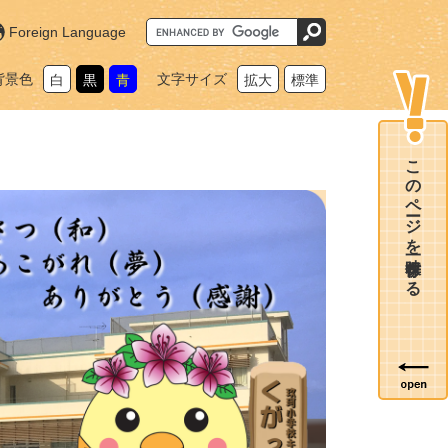
G
Foreign Language
o
o
g
背景色
文字サイズ
白
黒
青
拡大
標準
l
e
カ
ス
タ
ム
このページを一時保存する
検
索