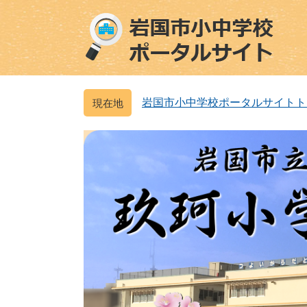
ペ
メ
ー
ニ
ジ
ュ
の
ー
先
を
頭
飛
岩国市小中学校ポータルサイトト
で
ば
す
し
。
て
本
文
へ