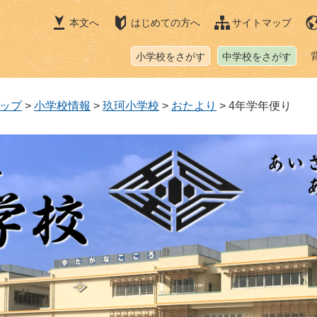
本文へ
はじめての方へ
サイトマップ
小学校をさがす
中学校をさがす
ップ
>
小学校情報
>
玖珂小学校
>
おたより
>
4年学年便り