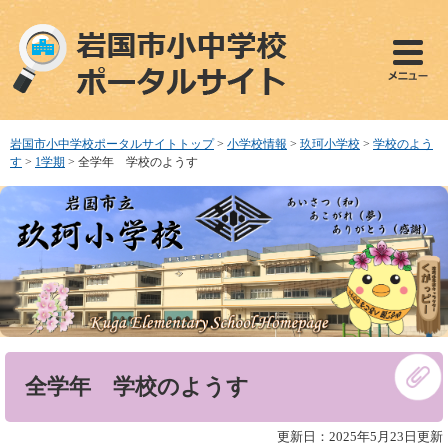
ペ
メ
ー
ニ
ジ
ュ
の
ー
先
を
頭
飛
で
ば
岩国市小中学校ポータルサイトトップ
>
小学校情報
>
玖珂小学校
>
学校のよう
す
し
す
>
1学期
>
全学年 学校のようす
。
て
本
文
へ
本
全学年 学校のようす
文
更新日：2025年5月23日更新