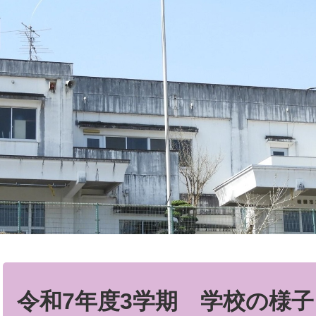
本
文
令和7年度3学期 学校の様子