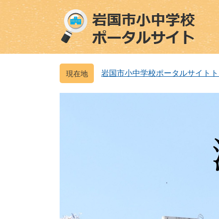
ペ
メ
ー
ニ
ジ
ュ
の
ー
先
を
頭
飛
岩国市小中学校ポータルサイトト
で
ば
す
し
。
て
本
文
へ