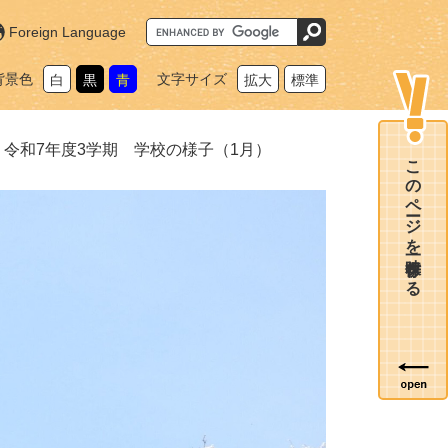
G
Foreign Language
o
o
g
背景色
文字サイズ
白
黒
青
拡大
標準
l
e
カ
ス
タ
>
令和7年度3学期 学校の様子（1月）
ム
このページを一時保存する
検
索