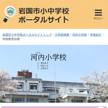
ペ
メ
ー
ニ
ジ
ュ
の
ー
先
を
頭
飛
で
ば
岩国市小中学校ポータルサイトトップ
>
小学校情報
>
河内小学校
>
学校紹介
>
す
し
学校教育目標
。
て
本
文
へ