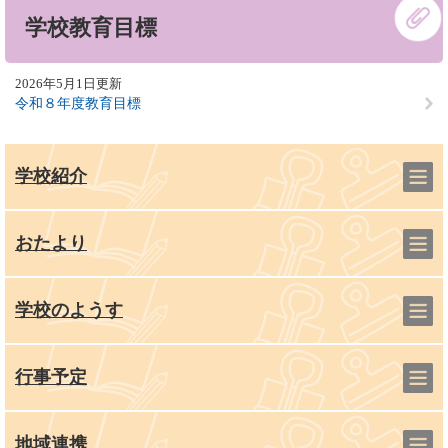
本
学校教育目標
文
2026年5月1日更新
令和８年度教育目標
学校紹介
おたより
学校のようす
行事予定
地域連携