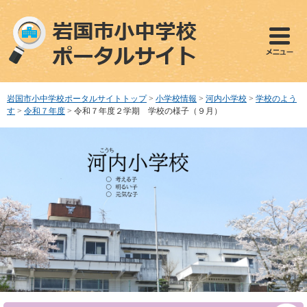
ペ
メ
ー
ニ
ジ
ュ
の
ー
先
を
頭
飛
で
ば
岩国市小中学校ポータルサイトトップ
>
小学校情報
>
河内小学校
>
学校のよう
す
し
す
>
令和７年度
>
令和７年度２学期 学校の様子（９月）
。
て
本
文
へ