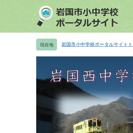
ペ
メ
ー
ニ
ジ
ュ
の
ー
先
を
頭
飛
岩国市小中学校ポータルサイトト
で
ば
す
し
。
て
本
文
へ