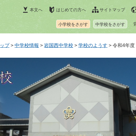
本文へ
はじめての方へ
サイトマップ
小学校をさがす
中学校をさがす
ップ
>
中学校情報
>
岩国西中学校
>
学校のようす
>
令和4年度