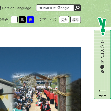
G
Foreign Language
o
o
g
背景色
文字サイズ
白
黒
青
拡大
標準
l
e
カ
ス
タ
ム
このページを一時保存する
検
索