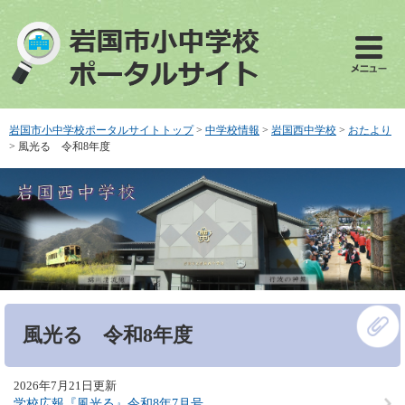
ペ
メ
ー
ニ
ジ
ュ
の
ー
先
を
頭
飛
で
ば
岩国市小中学校ポータルサイトトップ
>
中学校情報
>
岩国西中学校
>
おたより
す
し
>
風光る 令和8年度
。
て
本
文
へ
本
風光る 令和8年度
文
2026年7月21日更新
学校広報『風光る』令和8年7月号