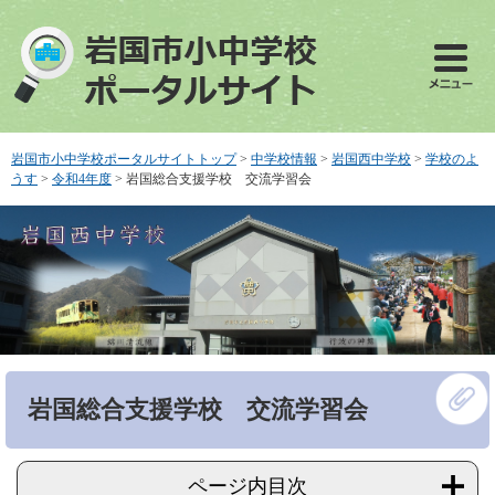
ペ
メ
ー
ニ
ジ
ュ
の
ー
先
を
頭
飛
で
ば
岩国市小中学校ポータルサイトトップ
>
中学校情報
>
岩国西中学校
>
学校のよ
す
し
うす
>
令和4年度
>
岩国総合支援学校 交流学習会
。
て
本
文
へ
本
岩国総合支援学校 交流学習会
文
ページ内目次