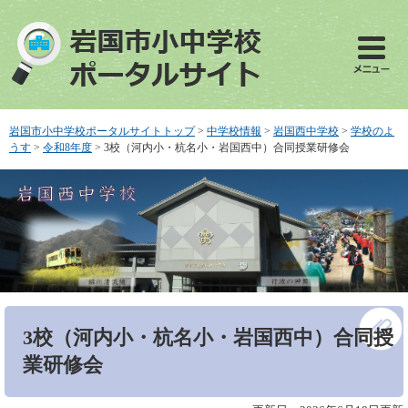
ペ
メ
ー
ニ
ジ
ュ
の
ー
先
を
頭
飛
で
ば
岩国市小中学校ポータルサイトトップ
>
中学校情報
>
岩国西中学校
>
学校のよ
す
し
うす
>
令和8年度
>
3校（河内小・杭名小・岩国西中）合同授業研修会
。
て
本
文
へ
本
3校（河内小・杭名小・岩国西中）合同授
文
業研修会