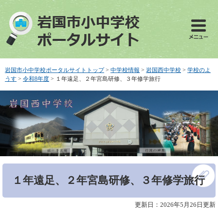
ペ
メ
ー
ニ
ジ
ュ
の
ー
先
を
頭
飛
で
ば
岩国市小中学校ポータルサイトトップ
>
中学校情報
>
岩国西中学校
>
学校のよ
す
し
うす
>
令和8年度
>
１年遠足、２年宮島研修、３年修学旅行
。
て
本
文
へ
本
１年遠足、２年宮島研修、３年修学旅行
文
更新日：2026年5月26日更新