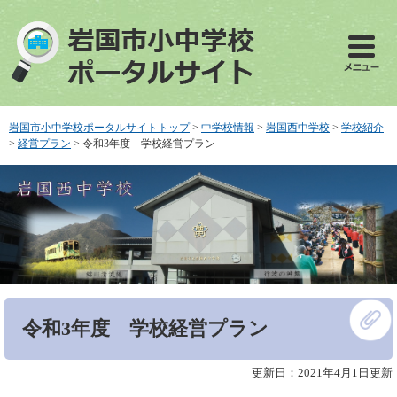
ペ
メ
ー
ニ
ジ
ュ
の
ー
先
を
頭
飛
で
ば
岩国市小中学校ポータルサイトトップ
>
中学校情報
>
岩国西中学校
>
学校紹介
す
し
>
経営プラン
>
令和3年度 学校経営プラン
。
て
本
文
へ
本
令和3年度 学校経営プラン
文
更新日：2021年4月1日更新