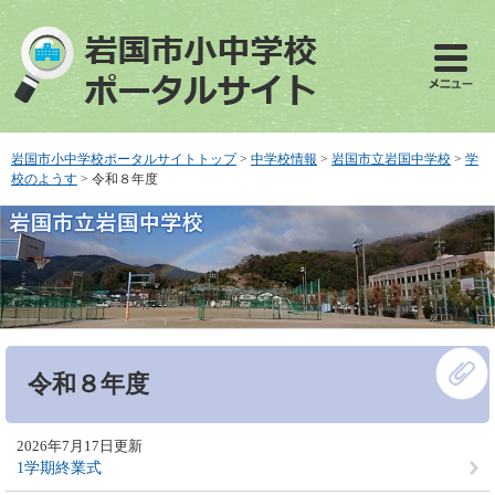
ペ
メ
ー
ニ
ジ
ュ
の
ー
先
を
頭
飛
で
ば
岩国市小中学校ポータルサイトトップ
>
中学校情報
>
岩国市立岩国中学校
>
学
す
し
校のようす
>
令和８年度
。
て
本
文
へ
本
令和８年度
文
2026年7月17日更新
1学期終業式