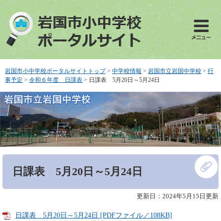
ペ
メ
ー
ニ
ジ
ュ
の
ー
先
を
頭
飛
で
ば
岩国市小中学校ポータルサイトトップ
>
中学校情報
>
岩国市立岩国中学校
>
行
す
し
事予定
>
令和６年度 日課表
>
日課表 5月20日～5月24日
。
て
本
文
へ
本
日課表 5月20日～5月24日
文
更新日：2024年5月15日更新
日課表 5月20日～5月24日 [PDFファイル／108KB]