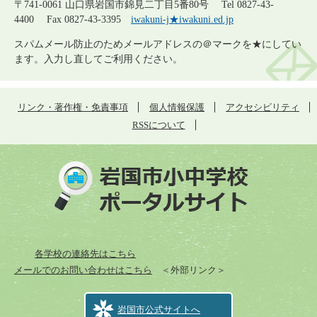
〒741-0061 山口県岩国市錦見二丁目5番80号 Tel 0827-43-
4400 Fax 0827-43-3395
iwakuni-j★iwakuni.ed.jp
スパムメール防止のためメールアドレスの＠マークを★にしてい
ます。入力し直してご利用ください。
リンク・著作権・免責事項
個人情報保護
アクセシビリティ
RSSについて
各学校の連絡先はこちら
メールでのお問い合わせはこちら
＜外部リンク＞
岩国市公式サイトへ