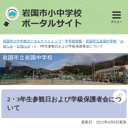
ペ
メ
ー
ニ
ジ
ュ
の
ー
先
を
頭
飛
で
ば
岩国市小中学校ポータルサイトトップ
>
中学校情報
>
岩国市立岩国中学校
>
お
す
し
知らせ
>
お知らせ
>
2・3年生参観日および学級保護者会について
。
て
本
文
へ
本
2・3年生参観日および学級保護者会につ
文
いて
更新日：2022年4月8日更新