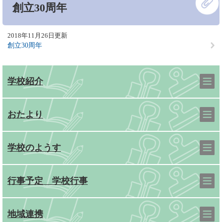
創立30周年
文
2018年11月26日更新
創立30周年
学校紹介
おたより
学校のようす
行事予定 学校行事
地域連携