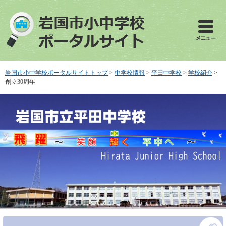
ペ
メ
ー
ニ
ジ
ュ
の
ー
先
を
頭
飛
で
ば
岩国市小中学校ポータルサイトトップ
>
中学校情報
>
平田中学校
>
学校紹介
>
す
し
創立30周年
。
て
本
文
へ
本