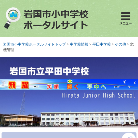
ペ
メ
ー
ニ
ジ
ュ
の
ー
先
を
頭
飛
で
ば
岩国市小中学校ポータルサイトトップ
>
中学校情報
>
平田中学校
>
その他
>
危
す
し
機管理
。
て
本
文
へ
本