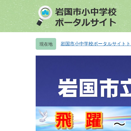
ペ
メ
ー
ニ
ジ
ュ
の
ー
先
を
頭
飛
岩国市小中学校ポータルサイトト
で
ば
す
し
。
て
本
文
へ