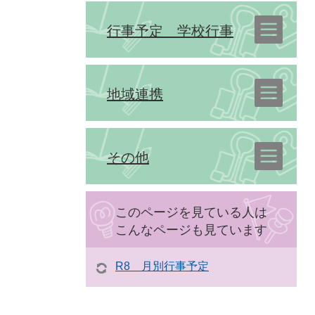
行事予定 学校行事
地域連携
その他
このページを見ている人は
こんなページも見ています
R8 月別行事予定