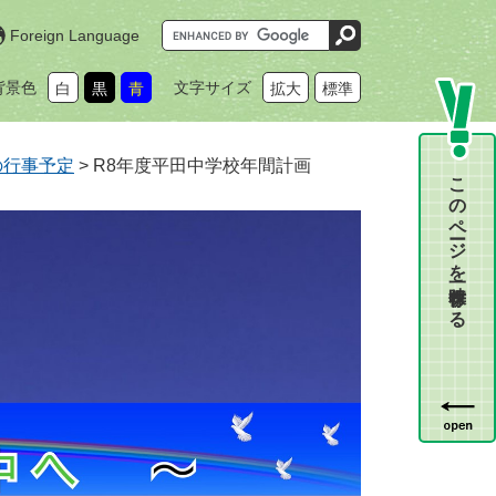
G
Foreign Language
o
o
g
背景色
文字サイズ
白
黒
青
拡大
標準
l
e
カ
ス
タ
の行事予定
>
R8年度平田中学校年間計画
ム
このページを一時保存する
検
索