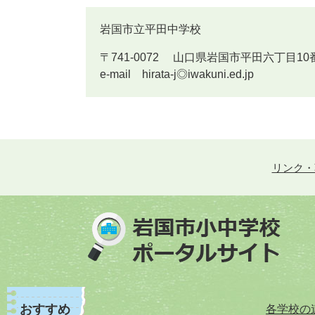
岩国市立平田中学校
〒741-0072 山口県岩国市平田六丁目10番33号 T
e-mail
hirata-j◎iwakuni.ed.jp
リンク・
おすすめ
各学校の