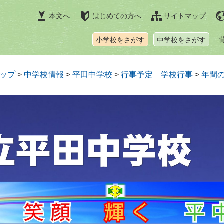
本文へ
はじめての方へ
サイトマップ
小学校をさがす
中学校をさがす
ップ
>
中学校情報
>
平田中学校
>
行事予定 学校行事
>
年間