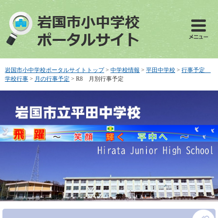
ペ
メ
ー
ニ
ジ
ュ
の
ー
先
を
頭
飛
で
ば
岩国市小中学校ポータルサイトトップ
>
中学校情報
>
平田中学校
>
行事予定
す
し
学校行事
>
月の行事予定
>
R8 月別行事予定
。
て
本
文
へ
本