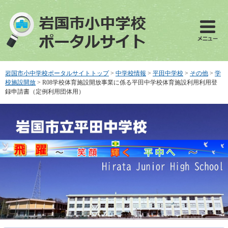
ペ
メ
ー
ニ
ジ
ュ
の
ー
先
を
頭
飛
で
ば
岩国市小中学校ポータルサイトトップ
>
中学校情報
>
平田中学校
>
その他
>
学
す
し
校施設開放
>
R08学校体育施設開放事業に係る平田中学校体育施設利用利用登
。
て
録申請書（定例利用団体用）
本
文
へ