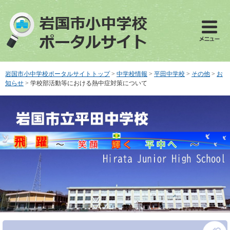
ペ
メ
ー
ニ
ジ
ュ
の
ー
先
を
頭
飛
で
ば
岩国市小中学校ポータルサイトトップ
>
中学校情報
>
平田中学校
>
その他
>
お
す
し
知らせ
>
学校部活動等における熱中症対策について
。
て
本
文
へ
本