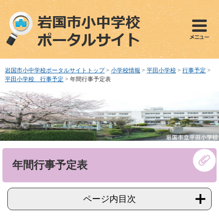
ペ
メ
ー
ニ
ジ
ュ
の
ー
先
を
頭
飛
で
ば
岩国市小中学校ポータルサイトトップ
>
小学校情報
>
平田小学校
>
行事予定
>
す
し
平田小学校 行事予定
>
年間行事予定表
。
て
本
文
へ
本
年間行事予定表
文
ページ内目次