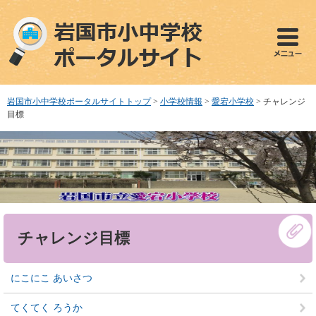
ペ
メ
ー
ニ
ジ
ュ
の
ー
先
を
頭
飛
で
ば
岩国市小中学校ポータルサイトトップ
>
小学校情報
>
愛宕小学校
>
チャレンジ
す
し
目標
。
て
本
文
へ
本
チャレンジ目標
文
にこにこ あいさつ
てくてく ろうか