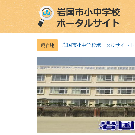
ペ
メ
ー
ニ
ジ
ュ
の
ー
先
を
頭
飛
岩国市小中学校ポータルサイトト
で
ば
す
し
。
て
本
文
へ