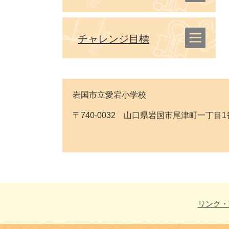
チャレンジ目標
岩国市立愛宕小学校
〒740-0032 山口県岩国市尾津町一丁目1番11号 T
リンク・