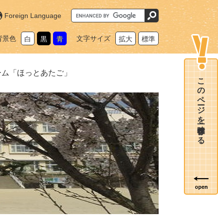
G
Foreign Language
o
o
g
背景色
文字サイズ
白
黒
青
拡大
標準
l
e
カ
ス
タ
ーム「ほっとあたご」
ム
このページを一時保存する
検
索