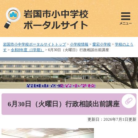
ペ
メ
ー
ニ
ジ
ュ
の
ー
先
を
頭
飛
で
ば
岩国市小中学校ポータルサイトトップ
>
小学校情報
>
愛宕小学校
>
学校のよう
す
し
す
>
令和8年度（1学期）
>
6月30日（火曜日）行政相談出前講座
。
て
本
文
へ
本
6月30日（火曜日）行政相談出前講座
文
更新日：2026年7月1日更新