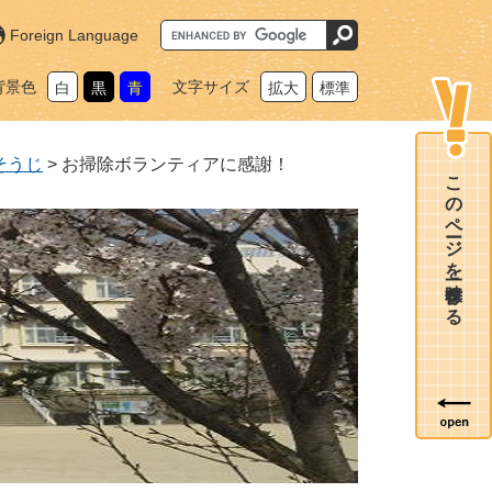
G
Foreign Language
o
o
g
背景色
文字サイズ
白
黒
青
拡大
標準
l
e
カ
ス
タ
そうじ
>
お掃除ボランティアに感謝！
ム
このページを一時保存する
検
索