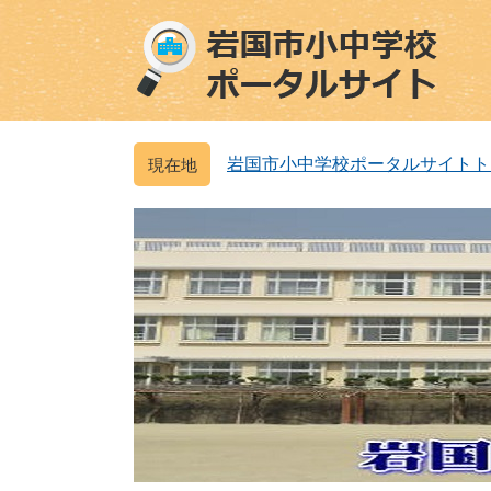
ペ
メ
ー
ニ
ジ
ュ
の
ー
先
を
頭
飛
岩国市小中学校ポータルサイトト
で
ば
す
し
。
て
本
文
へ