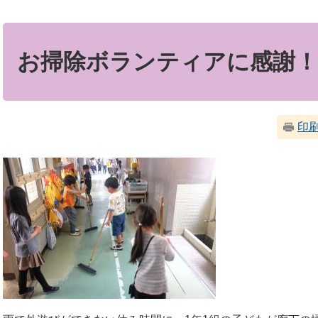
本
文
お掃除ボランティアに感謝！
印