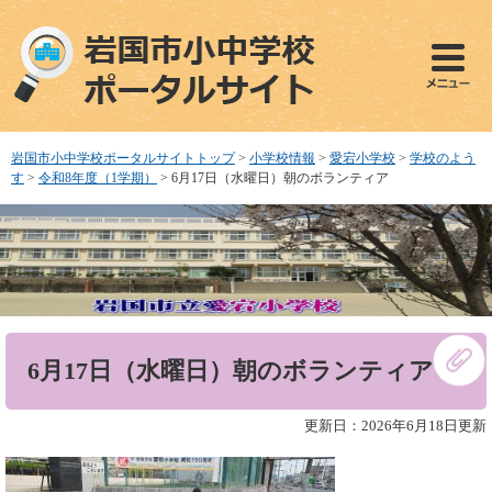
ペ
メ
ー
ニ
ジ
ュ
の
ー
先
を
頭
飛
で
ば
岩国市小中学校ポータルサイトトップ
>
小学校情報
>
愛宕小学校
>
学校のよう
す
し
す
>
令和8年度（1学期）
>
6月17日（水曜日）朝のボランティア
。
て
本
文
へ
本
6月17日（水曜日）朝のボランティア
文
更新日：2026年6月18日更新